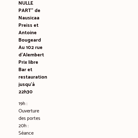
NULLE
PART” de
Nausicaa
Preiss et
Antoine
Bougeard
Au 102 rue
d’Alembert
Prix libre
Bar et
restauration
jusqu’à
22h30
19h :
Ouverture
des portes
20h :
Séance