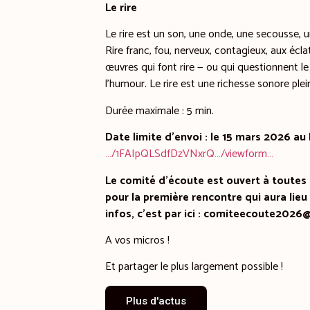
Le rire
Le rire est un son, une onde, une secousse, u
Rire franc, fou, nerveux, contagieux, aux éc
œuvres qui font rire — ou qui questionnent le r
l’humour. Le rire est une richesse sonore pl
Durée maximale : 5 min.
Date limite d’envoi : le 15 mars 2026 au 
…/1FAIpQLSdfDzVNxrQ…/viewform…
Le comité d’écoute est ouvert à toutes l
pour la première rencontre qui aura lieu
infos, c’est par ici : comiteecoute202
A vos micros !
Et partager le plus largement possible !
Plus d'actus